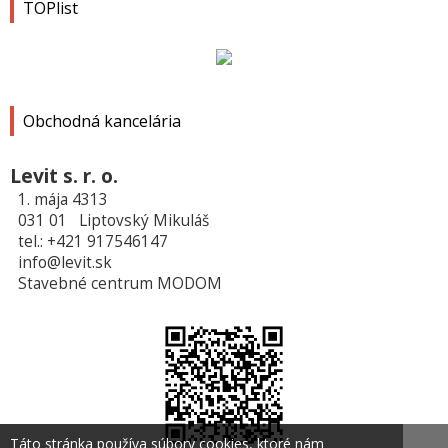
TOPlist
Obchodná kancelária
Levit s. r. o.
1. mája 4313
031 01 Liptovský Mikuláš
tel.: +421 917546147
info@levit.sk
Stavebné centrum MODOM
Táto stránka používa súbory cookies, ktoré nám