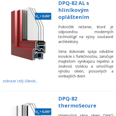
DPQ-82 AL s
hliníkovým
opláštením
Pokročilé riešenie, ktoré je
odpoveďou moderných
technológií na výzvy soušasné
architektúry.
Séria dokonale spája odvážne
inovácie s funkčnosťou, zaručuje
majiteľom vynikajúcu tepelnú a
zvukovú izoláciu a umožňuje
výrobu okien, posuvných a
vonkajších dverí.
zobraziť celý článok...
DPQ-82
thermoSecure
Výnimočná séria okien DAKO