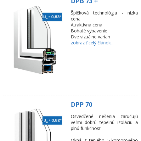
DPB 73 +
Špičková technológia - nízka
cena
Atraktívna cena
Bohaté vybavenie
Dve vizuálne varian
zobraziť celý článok...
DPP 70
Osvedčené riešenia zaručujú
veľmi dobrú tepelnú izoláciu a
plnú funkčnosť.
Okná z teplého 5-komorového