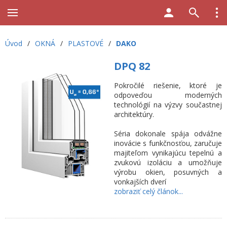
Úvod
/
OKNÁ
/
PLASTOVÉ
/
DAKO
DPQ 82
Pokročilé riešenie, ktoré je
odpoveďou moderných
technológií na výzvy součastnej
architektúry.
Séria dokonale spája odvážne
inovácie s funkčnosťou, zaručuje
majiteľom vynikajúcu tepelnú a
zvukovú izoláciu a umožňuje
výrobu okien, posuvných a
vonkajších dverí
zobraziť celý článok...