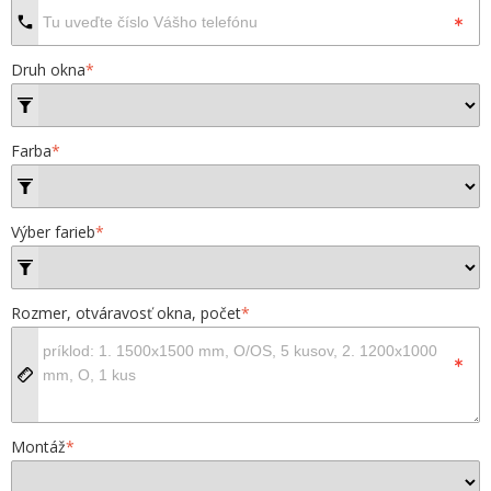
Druh okna
*
Farba
*
Výber farieb
*
Rozmer, otváravosť okna, počet
*
Montáž
*