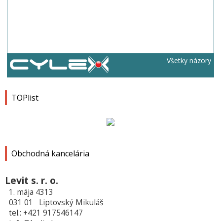
Všetky názory
TOPlist
Obchodná kancelária
Levit s. r. o.
1. mája 4313
031 01 Liptovský Mikuláš
tel.: +421 917546147