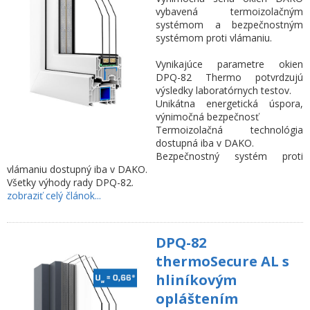
vybavená termoizolačným
systémom a bezpečnostným
systémom proti vlámaniu.
Vynikajúce parametre okien
DPQ-82 Thermo potvrdzujú
výsledky laboratórnych testov.
Unikátna energetická úspora,
výnimočná bezpečnosť
Termoizolačná technológia
dostupná iba v DAKO.
Bezpečnostný systém proti
vlámaniu dostupný iba v DAKO.
Všetky výhody rady DPQ-82.
zobraziť celý článok...
DPQ-82
thermoSecure AL s
hliníkovým
opláštením