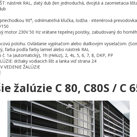
 nástrek RAL, zlatý dub (len jednoduchá, dvojitá a zaomietacia lišt
dub
priechodkou 90°, odnímateľná kľučka, lodžia - interiérová prevodovka,
/150
ý motor 230V 50 Hz vrátane tepelnej poistky, zabudovaný do horného
ncovú polohu. Ovládanie vypínačom alebo diaľkovým vysielačom. (So
ý, farba podľa farby lamiel alebo nástrek RAL
. 1a (automatický), 1h (Heluz), 2, 4s, 5, 6, 7, 8, DKP, PP
IE: držiaky vodiacich líšt a lanka viď strana 24
V VEDENIE ŽALÚZIE
E
e žalúzie C 80, C80S / C 6