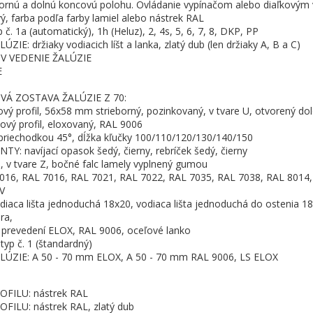
hornú a dolnú koncovú polohu. Ovládanie vypínačom alebo diaľkovým 
ý, farba podľa farby lamiel alebo nástrek RAL
. 1a (automatický), 1h (Heluz), 2, 4s, 5, 6, 7, 8, DKP, PP
IE: držiaky vodiacich líšt a lanka, zlatý dub (len držiaky A, B a C)
V VEDENIE ŽALÚZIE
E
Á ZOSTAVA ŽALÚZIE Z 70:
ý profil, 56x58 mm strieborný, pozinkovaný, v tvare U, otvorený do
ový profil, eloxovaný, RAL 9006
riechodkou 45°, dĺžka kľučky 100/110/120/130/140/150
 navíjací opasok šedý, čierny, rebríček šedý, čierny
 v tvare Z, bočné falc lamely vyplnený gumou
16, RAL 7016, RAL 7021, RAL 7022, RAL 7035, RAL 7038, RAL 8014,
V
iaca lišta jednoduchá 18x20, vodiaca lišta jednoduchá do ostenia 1
ra,
 v prevedení ELOX, RAL 9006, oceľové lanko
p č. 1 (štandardný)
ÚZIE: A 50 - 70 mm ELOX, A 50 - 70 mm RAL 9006, LS ELOX
FILU: nástrek RAL
LU: nástrek RAL, zlatý dub