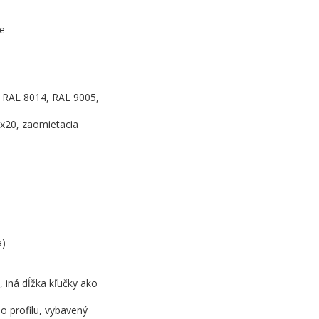
le
 RAL 8014, RAL 9005,
8x20, zaomietacia
a)
 iná dĺžka kľučky ako
 profilu, vybavený