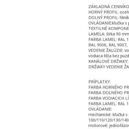
ZÁKLADNÁ CENNÍKOV
HORNÝ PROFIL: oceľov
DOLNÝ PROFIL: hliník
OVLÁDANIE:kľučka s p
TEXTILNÉ KOMPONENTY:
LAMELA: šírka 90 mm,
FARBA LAMEL: RAL 10
RAL 9006, RAL 9007,
VEDENIE ŽALÚZIE: vod
vodiaca lišta bez puz
KANÁLOVÉ DRŽIAKY: ty
DRŽIAKY VEDENIE ŽAL
PRÍPLATKY:
FARBA HORNÉHO PRO
FARBA DOLNÉHO PROFI
FARBA VODIACICH LÍŠT:
FARBA LAMEL: RAL 10
OVLÁDANIE:
mechanické: kľučka s 
100/110/120/130/140
motorové: jednofázov