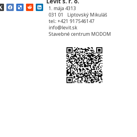
Levit s. r. o.
1. mája 4313
031 01 Liptovský Mikuláš
tel.: +421 917546147
info@levit.sk
Stavebné centrum MODOM