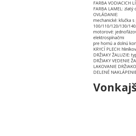
FARBA VODIACICH LÍŠT:
FARBA LAMEL: zlatý 
OVLÁDANIE:
mechanické: kľučka s 
100/110/120/130/140
motorové: jednofázov
elektrospínačmi
pre hornú a dolnú ko
KRYCÍ PLECH: hliníkov
DRŽIAKY ŽALUZIE: typ č
DRŽIAKY VEDENIE ŽALÚZ
LAKOVANIE DRŽIAKO
DELENÉ NAKLÁPENI
Vonkajši