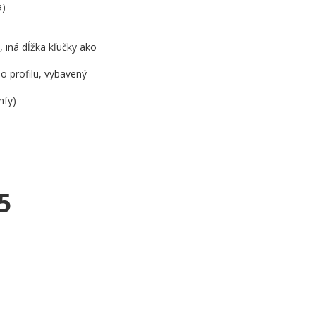
a)
 iná dĺžka kľučky ako
 profilu, vybavený
mfy)
5