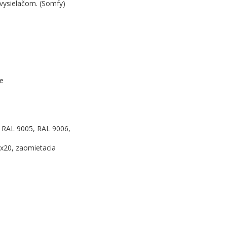
vysielačom. (Somfy)
le
 RAL 9005, RAL 9006,
8x20, zaomietacia