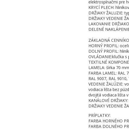
elektrospínačmi pre 
KRYCÍ PLECH: hliníkov
DRŽIAKY ŽALUZIE: typ č
DRŽIAKY VEDENIE ŽALÚZ
LAKOVANIE DRŽIAKO
DELENÉ NAKLÁPENI
ZÁKLADNÁ CENNÍKOV
HORNÝ PROFIL: oceľov
DOLNÝ PROFIL: hliník
OVLÁDANIE:kľučka s p
TEXTILNÉ KOMPONENTY:
LAMELA: šírka 70 mm,
FARBA LAMEL: RAL 70
RAL 9007, RAL 9010, 
VEDENIE ŽALÚZIE: vod
vodiaca lišta bez púzd
dvojitá vodiaca lišta
KANÁLOVÉ DRŽIAKY: ty
DRŽIAKY VEDENIE ŽAL
PRÍPLATKY:
FARBA HORNÉHO PRO
FARBA DOLNÉHO PROFI