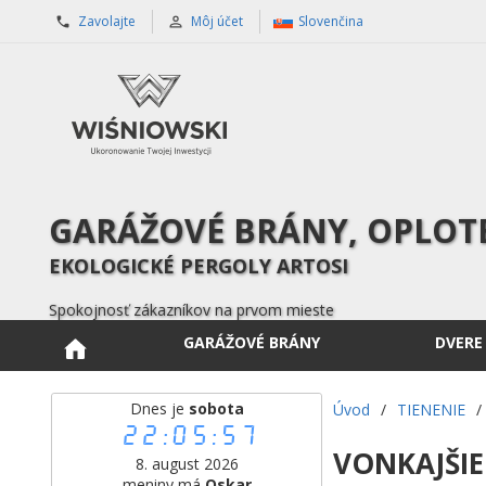
Zavolajte
Môj účet
Slovenčina
GARÁŽOVÉ BRÁNY, OPLOTEN
EKOLOGICKÉ PERGOLY ARTOSI
Spokojnosť zákazníkov na prvom mieste
GARÁŽOVÉ BRÁNY
DVERE
Dnes je
sobota
Úvod
/
TIENENIE
/
22:05:58
VONKAJŠIE
8. august 2026
meniny má
Oskar