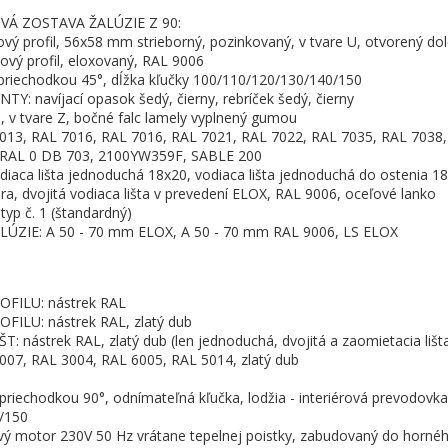
Á ZOSTAVA ŽALÚZIE Z 90:
ý profil, 56x58 mm strieborný, pozinkovaný, v tvare U, otvorený do
ový profil, eloxovaný, RAL 9006
riechodkou 45°, dĺžka kľučky 100/110/120/130/140/150
 navíjací opasok šedý, čierny, rebríček šedý, čierny
 v tvare Z, bočné falc lamely vyplnený gumou
13, RAL 7016, RAL 7016, RAL 7021, RAL 7022, RAL 7035, RAL 7038,
 RAL 0 DB 703, 2100YW359F, SABLE 200
iaca lišta jednoduchá 18x20, vodiaca lišta jednoduchá do ostenia 1
dra, dvojitá vodiaca lišta v prevedení ELOX, RAL 9006, oceľové lanko
p č. 1 (štandardný)
ÚZIE: A 50 - 70 mm ELOX, A 50 - 70 mm RAL 9006, LS ELOX
FILU: nástrek RAL
LU: nástrek RAL, zlatý dub
 nástrek RAL, zlatý dub (len jednoduchá, dvojitá a zaomietacia lišt
07, RAL 3004, RAL 6005, RAL 5014, zlatý dub
priechodkou 90°, odnímateľná kľučka, lodžia - interiérová prevodovka,
/150
ý motor 230V 50 Hz vrátane tepelnej poistky, zabudovaný do horného