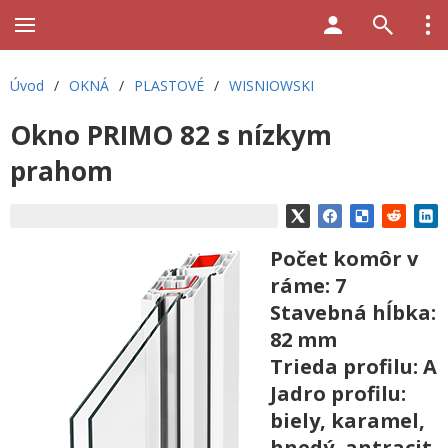
Úvod
/
OKNÁ
/
PLASTOVÉ
/
WISNIOWSKI
Okno PRIMO 82 s nízkym
prahom
Počet komôr v
ráme: 7
Stavebná hĺbka:
82 mm
Trieda profilu: A
Jadro profilu:
biely, karamel,
hnedý, antracit