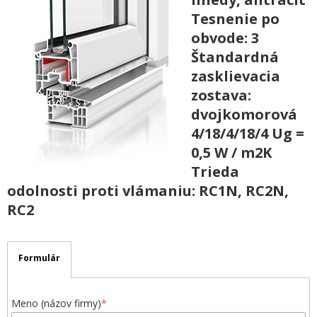
Tesnenie po
obvode: 3
Štandardná
zasklievacia
zostava:
dvojkomorová
4/18/4/18/4 Ug =
0,5 W / m2K
Trieda
odolnosti proti vlámaniu: RC1N, RC2N,
RC2
Formulár
Meno (názov firmy)
*